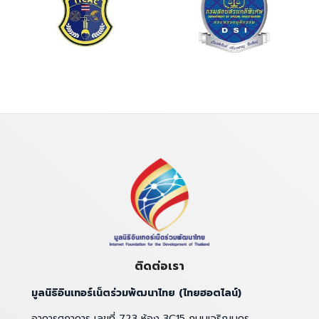
ติดต่อเรา
มูลนิธิอินเทอร์เน็ตร่วมพัฒนาไทย (ไทยฮอตไลน์)
อาคารศุภาคาร เลขที่ 723 ห้อง 3C15 ถนนเจริญนคร