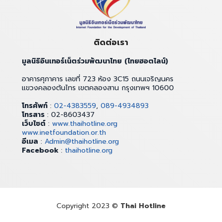
ติดต่อเรา
มูลนิธิอินเทอร์เน็ตร่วมพัฒนาไทย (ไทยฮอตไลน์)
อาคารศุภาคาร เลขที่ 723 ห้อง 3C15 ถนนเจริญนคร
แขวงคลองต้นไทร เขตคลองสาน กรุงเทพฯ 10600
โทรศัพท์
:
02-4383559
,
089-4934893
โทรสาร
: 02-8603437
เว็บไซต์
:
www.thaihotline.org
www.inetfoundation.or.th
อีเมล
:
Admin@thaihotline.org
Facebook
:
thaihotline.org
Copyright 2023 ©
Thai Hotline