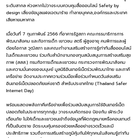
ระดับสากล ห่วงหากไม่วางระบบควบคุมสื่อออนไลน์ Safety by
design เสี่ยงข้อมูลแฝงเจตนาร้าย ทำลายบุคคล,องค์กรและประเทศ
เสียหายมหาศาล
เมื่อวันที่ 7 กุมภาพันธ์ 2566 ที่อาคารรัฐสภา คณะกรรมาธิการการ
พัฒนาสังคม และกิจการเด็ก เยาวชน สตรี ผู้สูงอายุ คนพิการและผู้
ด้อยโอกาส วุฒิสภา และคณะทำงานเสริมสร้างการรู้เท่าทันสื่อออนไลน์
ในเด็กและเยาวชน ร่วมกับสำนักงานกองทุนสนับสนุนการสร้างเสริมสุข
ภาพ (สสส.) กรมกิจการเด็กและเยาวชน กระทรวงการพัฒนาสังคม
และความมั่นคงของมนุษย์ มูลนิธิอินเทอร์เน็ตร่วมพัฒนาไทย และภาคี
เครือข่าย จัดงานประกาศความร่วมมือเพื่อร่วมกำหนดวันส่งเสริม
อินเทอร์เน็ตปลอดภัยแห่งชาติ สำหรับประเทศไทย (Thailand Safer
Internet Day)
พร้อมแสดงพลังภาคีเครือข่ายเพื่อร่วมสนับสนุนการใช้อินเทอร์เน็ต
ปลอดภัยในประชากรทุกกลุ่ม วางระบบคัดกรอง ป้องกัน เฝ้าระวัง
เตือนภัย ไม่ให้เด็กและเยาวชนเข้าถึงข้อมูลที่ผิดกฎหมายหรือคอนเทนต์
ที่เป็นอันตราย จัดระบบคุ้มครองช่วยเหลืออย่างรวดเร็วและมี
ประสิทธิภาพ รวมถึงการเสริมสร้างภูมิคุ้มกันให้ทุกคนในสังคมรู้เท่าทัน