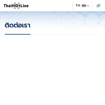
ติดต่อเรา