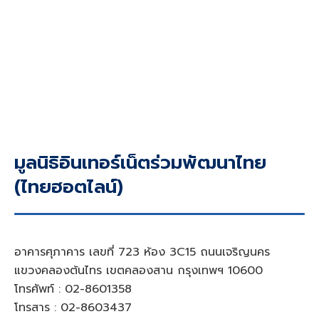
มูลนิธิอินเทอร์เน็ตร่วมพัฒนาไทย
(ไทยฮอตไลน์)
อาคารศุภาคาร เลขที่ 723 ห้อง 3C15 ถนนเจริญนคร
แขวงคลองต้นไทร เขตคลองสาน กรุงเทพฯ 10600
โทรศัพท์ : 02-8601358
โทรสาร : 02-8603437