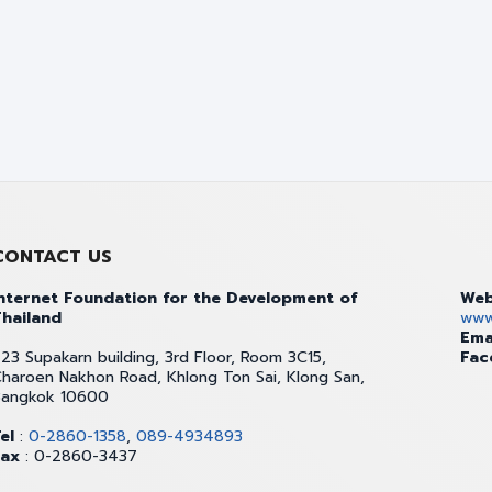
CONTACT US
nternet Foundation for the Development of
Web
hailand
www.
Ema
23 Supakarn building, 3rd Floor, Room 3C15,
Fac
haroen Nakhon Road, Khlong Ton Sai, Klong San,
Bangkok 10600
el
:
0-2860-1358
,
089-4934893
Fax
: 0-2860-3437