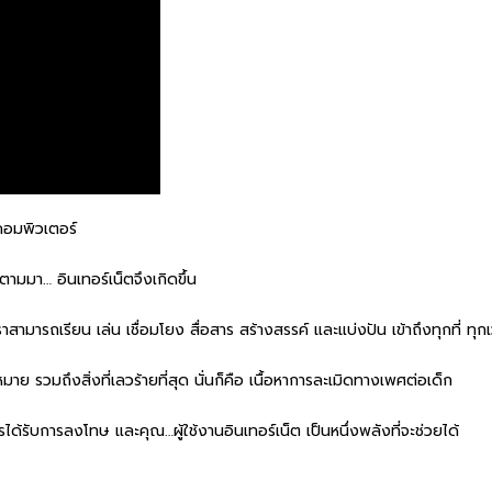
… คอมพิวเตอร์
มา… อินเทอร์เน็ตจึงเกิดขึ้น
เราสามารถเรียน เล่น เชื่อมโยง สื่อสาร สร้างสรรค์ และแบ่งปัน เข้าถึงทุกที่ ทุกเ
ย รวมถึงสิ่งที่เลวร้ายที่สุด นั่นก็คือ เนื้อหาการละเมิดทางเพศต่อเด็ก
รได้รับการลงโทษ และคุณ…ผู้ใช้งานอินเทอร์เน็ต เป็นหนึ่งพลังที่จะช่วยได้