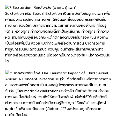
Sextortion ‘หักหลังหวัง (มากกว่า) เพศ’
Sextortion หรือ Sexual Extortion เป็นการบังคับข่มขู่ทางเพศ เพื่อ
ให้สนองความต้องการทางเพศ ให้เงินและสิ่งของอื่น หรือให้ผลิตสื่อ
ทางเพศ ส่วนใหญ่มักเกิดจากความไม่เท่าเทียมกันของอำนาจ (ที่รับรู้
ได้) ระหว่างผู้กระทำความผิดกับเด็กที่เป็นผู้เสียหาย ทำให้ผู้กระทำความ
ผิด สามารถข่มขู่หรือบังคับให้เด็กตกลงตามข้อเรียกร้อง เช่น ส่งภาพ
โป๊เปลือยเพิ่มขึ้น ล่วงละเมิดทางเพศหรือด้านการเงิน บางกรณีการ
ทารุณกรรมเลยเถิดจนเกินจะควบคุม จนทำให้ผู้เสียหายพยายามที่จะ
ทำร้ายหรือปลิดชีวิตตนเอง เนื่องจากเป็นทางเดียวที่จะหนีจากวังวนนั้น
ได้
จากงานวิจัยเรื่อง The Traumatic Impact of Child Sexual
Abuse: A Conceptualization ระบุว่า เด็กที่ตกเป็นเหยื่อจากการล่วง
ละเมิดทางเพศมักกลายเป็นบุคคลผู้มีพฤติกรรมทางเพศที่ไม่เหมาะสม
กับวัย (Traumatic Sexualization) กล่าวคือ มักมีพฤติกรรมสำส่อน
ทางเพศเมื่อเติบใหญ่ รวมถึงใช้การมีเพศสัมพันธ์เพื่อให้ได้มาซึ่งสิ่งที่
ต้องการ นอกจากนี้ เหยื่อยังมีความรู้สึกว่าถูก “หักหลัง” จากผู้ใหญ่
และไม่เชื่อฟัง รวมถึงความรู้สึกในการไร้ซึ่งพลังและถูกตีตราจาก
คนร้ายอีกด้วย