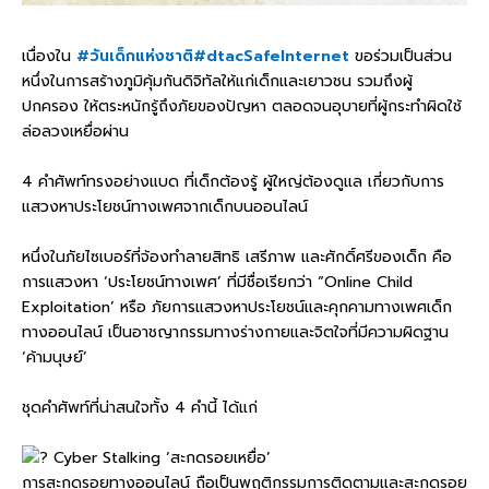
เนื่องใน
#วันเด็กแห่งชาติ
#dtacSafeInternet
ขอร่วมเป็นส่วน
หนึ่งในการสร้างภูมิคุ้มกันดิจิทัลให้แก่เด็กและเยาวชน รวมถึงผู้
ปกครอง ให้ตระหนักรู้ถึงภัยของปัญหา ตลอดจนอุบายที่ผู้กระทำผิดใช้
ล่อลวงเหยื่อผ่าน
4 คำศัพท์ทรงอย่างแบด ที่เด็กต้องรู้ ผู้ใหญ่ต้องดูแล เกี่ยวกับการ
แสวงหาประโยชน์ทางเพศจากเด็กบนออนไลน์
หนึ่งในภัยไซเบอร์ที่จ้องทำลายสิทธิ เสรีภาพ และศักดิ์ศรีของเด็ก คือ
การแสวงหา ‘ประโยชน์ทางเพศ’ ที่มีชื่อเรียกว่า “Online Child
Exploitation’ หรือ ภัยการแสวงหาประโยชน์และคุกคามทางเพศเด็ก
ทางออนไลน์ เป็นอาชญากรรมทางร่างกายและจิตใจที่มีความผิดฐาน
‘ค้ามนุษย์’
ชุดคำศัพท์ที่น่าสนใจทั้ง 4 คำนี้ ได้แก่
Cyber Stalking ‘สะกดรอยเหยื่อ’
การสะกดรอยทางออนไลน์ ถือเป็นพฤติกรรมการติดตามและสะกดรอย