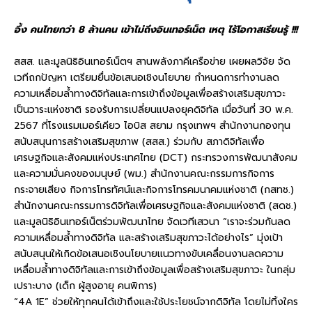
อึ้ง คนไทยกว่า 8 ล้านคน เข้าไม่ถึงอินเทอร์เน็ต เหตุ ไร้โอกาสเรียนรู้ !!!
สสส. และมูลนิธิอินเทอร์เน็ตฯ สานพลังภาคีเครือข่าย เผยผลวิจัย จัด
เวทีถกปัญหา เตรียมยื่นข้อเสนอเชิงนโยบาย กำหนดการทำงานลด
ความเหลื่อมล้ำทางดิจิทัลและการเข้าถึงข้อมูลเพื่อสร้างเสริมสุขภาวะ
เป็นวาระแห่งชาติ รองรับการเปลี่ยนแปลงยุคดิจิทัล เมื่อวันที่ 30 พ.ค.
2567 ที่โรงแรมเมอร์เคียว ไอบิส สยาม กรุงเทพฯ สำนักงานกองทุน
สนับสนุนการสร้างเสริมสุขภาพ (สสส.) ร่วมกับ สภาดิจิทัลเพื่อ
เศรษฐกิจและสังคมแห่งประเทศไทย (DCT) กระทรวงการพัฒนาสังคม
และความมั่นคงของมนุษย์ (พม.) สำนักงานคณะกรรมการกิจการ
กระจายเสียง กิจการโทรทัศน์และกิจการโทรคมนาคมแห่งชาติ (กสทช.)
สำนักงานคณะกรรมการดิจิทัลเพื่อเศรษฐกิจและสังคมแห่งชาติ (สดช.)
และมูลนิธิอินเทอร์เน็ตร่วมพัฒนาไทย จัดเวทีเสวนา “เราจะร่วมกันลด
ความเหลื่อมล้ำทางดิจิทัล และสร้างเสริมสุขภาวะได้อย่างไร” มุ่งเป้า
สนับสนุนให้เกิดข้อเสนอเชิงนโยบายแนวทางขับเคลื่อนงานลดความ
เหลื่อมล้ำทางดิจิทัลและการเข้าถึงข้อมูลเพื่อสร้างเสริมสุขภาวะ ในกลุ่ม
เปราะบาง (เด็ก ผู้สูงอายุ คนพิการ)
“4A 1E” ช่วยให้ทุกคนได้เข้าถึงและใช้ประโยชน์จากดิจิทัล โดยไม่ทิ้งใคร