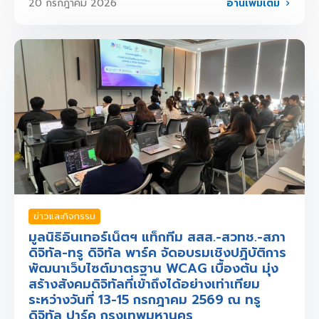
อ่านเพิ่มเติม
20 กรกฎาคม 2026
ข่าวและกิจกรรม
มูลนิธิอินเทอร์เน็ตฯ แท็กทีม สสส.-สวทช.-สภา
ดิจิทัล-ทรู ดิจิทัล พาร์ค จัดอบรมเชิงปฏิบัติการ
พัฒนาเว็บไซต์มาตรฐาน WCAG เบื้องต้น มุ่ง
สร้างสังคมดิจิทัลที่เข้าถึงได้อย่างเท่าเทียม
ระหว่างวันที่ 13-15 กรกฎาคม 2569 ณ ทรู
ดิจิทัล ปาร์ค กรุงเทพมหานคร