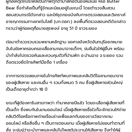
ผู้ก่อเหตุใช้โปรไฟล์เป็นภาพตุ๊กตามาสคอตน้องหมีเนย หรือ Butter
Bear ซึ่งกำลังเป็นที่รู้จักและนิยมอยู่ในขณะนี้ โดยตำรวจสืบสวน
สอบสวนกรณีดังกล่าว และให้ชุดกองบังคับการตรวจสอบและวิเคราะห์
อาชญากรรมทางเทคโนโลยี (บก.ตอท.) ลงพื้นที่ตรวจสอบคดีดังกล่าว
ทราบว่าผู้ก่อเหตุคือนายสุรพงษ์ อายุ 51 ปี ชาวระยอง
ต่อมาตำรวจรวบรวมพยานหลักฐาน ขอศาลจังหวัดจันทบุรีออกหมาย
จับในข้อหาครอบครองสื่อลามกอนาจารเด็กฯ, ข่มขืนใจให้ผู้อื่นฯ พร้อม
นำกำลังไปตรวจค้นและควบคุมตัวที่บ้านพัก อ.บ้านฉาง จ.ระยอง รวม
ถึงตรวจยึดโทรศัพท์มือถือ 1 เครื่อง
จากการตรวจสอบภายในโทรศัพท์พบภาพและคลิปวิดีโอลามกอนาจาร
ของผู้เสียหาย และคนอื่น ๆ รวมทั้งหมด 5 คน ซึ่งผู้เสียหายส่วนใหญ่
เป็นเด็กอายุต่ำกว่า 18 ปี
ขณะที่ผู้ต้องหารับสารภาพว่า ทำมาหลายปีแล้ว โดยจะเลือกผู้เสียหายที่
เป็นเด็ก ซึ่งพบกันในเกมออนไลน์ เมื่อผู้เสียหายเชื่อใจก็จะชักชวนให้ถ่าย
คลิปวิดีโอหรือภาพถ่ายเรือนร่างเพื่อแลกกับของรางวัลจากเกม
ออนไลน์ หรือสิ่งอื่น ๆ เป็นการตอบแทน เมื่อผู้เสียหายไม่ยอมทำตามที่
สั่ง จะข่มขู่ว่าจะนำภาพและคลิปไปโพสต์ประจานให้เสียหาย จึงทำให้ผู้