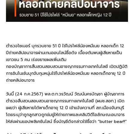
ตำรวจไซเบอร์ บุกรวบชาย 51 ปี ใช้โปรไฟล์น้องหมีเนย หลอกเด็ก 12
ปีถ่ายคลิปอนาจารผ่านเกมออนไลน์ชื่อดัง เบื้องต้นพบผู้เสียหายเป็น
เยาวชน 5 คน เร่งขยายผลเพิ่มเติม
กองบัญชาการสืบสวนสอบสวนอาชญากรรมทางเทคโนโลยี เปิดปฏิบัติ
การอินโนเซ้นบุกจับกุมหนุ่มใช้โปรไฟล์น้องหมีเนย หลอกเด็กอายุ 12 ปี
ถ่ายคลิปอนาจาร
วันนี้ (24 ก.ค.2567) พล.ต.ท.วรวัฒน์ วัฒน์นครบัญชา ผู้บัญชาการ
ตำรวจสืบสวนสอบสวนอาชญากรรมทางเทคโนโลยี (ผบช.สอท.) เปิด
เผยว่า ผู้เสียหายได้พาเด็กอายุ 12 ปี เข้าแจ้งความที่ สภ.เมืองจันทบุรี
โดยระบุว่าถูกลูกสาวถูกข่มขู่ให้ถ่ายภาพและคลิปวิดีโอลักษณะอนาจาร
ให้ส่งผ่านแอปพลิเคชันไลน์ ซึ่งบัญชีดังกล่าวใช้ชื่อว่า “butter bear!!”