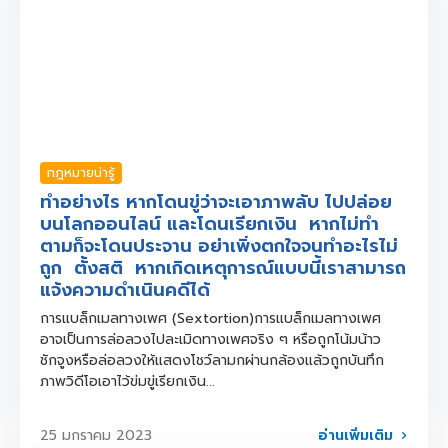
กฎหมายน่ารู้
ทำอย่างไร หากโดนขู่ว่าจะเอาภาพลับ ไปปล่อย
บนโลกออนไลน์ และโดนเรียกเงิน หากไม่ทำ
ตามก็จะโดนประจาน อย่าเพิ่งตกใจจนทำอะไรไม่
ถูก ตั้งสติ หากเกิดเหตุการณ์แบบนี้เราสามารถ
แจ้งความดำเนินคดีได้
การแบล็กเมลทางเพศ (Sextortion)การแบล็กเมลทางเพศ
อาจเป็นการล่อลวงไปละเมิดทางเพศจริง ๆ หรือถูกโน้มน้าว
ชักจูงหรือล่อลวงให้แสดงโชว์ลามกผ่านกล้องแล้วถูกบันทึก
ภาพวิดีโอเอาไว้ข่มขู่เรียกเงิน...
อ่านเพิ่มเติม
25 มกราคม 2023