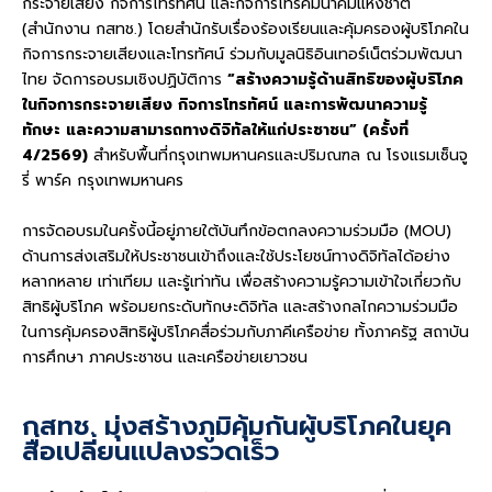
กระจายเสียง กิจการโทรทัศน์ และกิจการโทรคมนาคมแห่งชาติ
(สำนักงาน กสทช.) โดยสำนักรับเรื่องร้องเรียนและคุ้มครองผู้บริโภคใน
กิจการกระจายเสียงและโทรทัศน์ ร่วมกับมูลนิธิอินเทอร์เน็ตร่วมพัฒนา
ไทย จัดการอบรมเชิงปฏิบัติการ
“สร้างความรู้ด้านสิทธิของผู้บริโภค
ในกิจการกระจายเสียง กิจการโทรทัศน์ และการพัฒนาความรู้
ทักษะ และความสามารถทางดิจิทัลให้แก่ประชาชน” (ครั้งที่
4/2569)
สำหรับพื้นที่กรุงเทพมหานครและปริมณฑล ณ โรงแรมเซ็นจู
รี่ พาร์ค กรุงเทพมหานคร
การจัดอบรมในครั้งนี้อยู่ภายใต้บันทึกข้อตกลงความร่วมมือ (MOU)
ด้านการส่งเสริมให้ประชาชนเข้าถึงและใช้ประโยชน์ทางดิจิทัลได้อย่าง
หลากหลาย เท่าเทียม และรู้เท่าทัน เพื่อสร้างความรู้ความเข้าใจเกี่ยวกับ
สิทธิผู้บริโภค พร้อมยกระดับทักษะดิจิทัล และสร้างกลไกความร่วมมือ
ในการคุ้มครองสิทธิผู้บริโภคสื่อร่วมกับภาคีเครือข่าย ทั้งภาครัฐ สถาบัน
การศึกษา ภาคประชาชน และเครือข่ายเยาวชน
กสทช. มุ่งสร้างภูมิคุ้มกันผู้บริโภคในยุค
สื่อเปลี่ยนแปลงรวดเร็ว