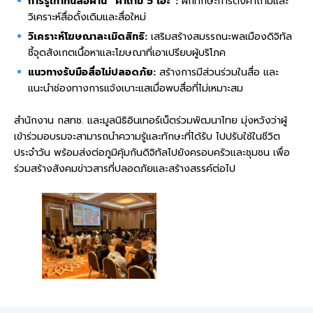
การรู้เท่าทันสื่อผ่าน “คำถาม 5 เอ๊ะ”:
ฝึกทักษะการตั้งคำถามและ
วิเคราะห์สื่อดั้งเดิมและสื่อใหม่
วิเคราะห์โฆษณาละเมิดสิทธิ:
เสริมสร้างสมรรถนะพลเมืองดิจิทัล
ชี้จุดสังเกตเนื้อหาและโฆษณาที่เอาเปรียบผู้บริโภค
แนวทางรับมือสื่อไม่ปลอดภัย:
สร้างการมีส่วนร่วมในสื่อ และ
แนะนำช่องทางการแจ้งเบาะแสเมื่อพบสื่อที่ไม่เหมาะสม
สำนักงาน กสทช. และมูลนิธิอินเทอร์เน็ตร่วมพัฒนาไทย มุ่งหวังว่าผู้
เข้าร่วมอบรมจะสามารถนำความรู้และทักษะที่ได้รับ ไปปรับใช้ในชีวิต
ประจำวัน พร้อมส่งต่อภูมิคุ้มกันดิจิทัลไปยังครอบครัวและชุมชน เพื่อ
ร่วมสร้างสังคมข่าวสารที่ปลอดภัยและสร้างสรรค์ต่อไป