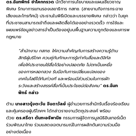
ดร.ฉันทพัทธ์ ขำโคกกรวด
นักวิชาการนโยบายและแผนเชี่ยวชาญ
พิเศษ รักษาการแทนรองเลขาธิการ กสทช. (สายงานกิจการกระจาย
เสียงและโทรทัศน์) ประธานในพิธีเปิดและบรรยายพิเศษ กล่าวว่า ในยุค
ที่ประชาชนสามารถเข้าถึงและผลิตสื่อได้เองอย่างรวดเร็ว การใช้และ
เผยแพร่ข้อมูลข่าวสารจำเป็นต้องอยู่บนพื้นฐานความถูกต้องและเคารพ
กฎหมาย
“สำนักงาน กสทช. ให้ความสำคัญกับการสร้างความรู้ด้าน
สิทธิผู้บริโภค ควบคู่กับทักษะการรู้เท่าทันสื่อและดิจิทัล
เพื่อให้ประชาชนใช้สื่อได้อย่างปลอดภัย ไม่ตกเป็นเหยื่อ
ของการหลอกลวง รับมือกับการเปลี่ยนแปลงของ
เทคโนโลยีได้ทันท่วงที และพร้อมมีส่วนร่วมในการเฝ้า
ระวังและสร้างสรรค์สื่อที่เป็นประโยชน์ต่อสังคม”
ดร.ฉันท
พัทธ์ กล่าว
ด้าน
นางสาวรุ้งตะวัน จินดาวัลย์
ผู้อำนวยการสำนักรับเรื่องร้องเรียน
และคุ้มครองผู้บริโภคฯ ได้กล่าวรายงานวัตถุประสงค์ พร้อม
ด้วย
ดร.ศรีดา ตันทะอธิพานิช
กรรมการผู้จัดการมูลนิธิอินเทอร์เน็ต
ร่วมพัฒนาไทย ร่วมแสดงเจตนารมณ์ในการผลักดันความร่วมมือ
อย่างต่อเนื่อง