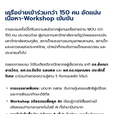
เครือข่ายเข้าร่วมกว่า 150 คน อัดแน่น
เนื้อหา-Workshop เข้มข้น
การอบรมครั้งนี้ได้รับความสนใจจากผู้แทนเครือข่ายตาม MOU กว่า
150 คน ประกอบด้วย ผู้แทนจากมหาวิทยาลัยราชภัฏวไลยอลงกรณ์ฯ,
มหาวิทยาลัยสวนดุสิต, สภาเด็กและเยาวชนกรุงเทพมหานคร, สภาเด็ก
และเยาวชนแห่งประเทศไทย, เจ้าหน้าที่กรมกิจการเด็กและเยาวชน และ
ประชาชนทั่วไป
ตลอดการอบรม ได้รับเกียรติจากวิทยากรผู้เชี่ยวชาญ อาทิ
ดร.สังกมา
สารวัตร
,
ผศ.ดร.ถิรจิต แสนพล
และ
ผศ.ดร.กฤษณพร ประสิทธิ์
วิเศษ
มาร่วมถ่ายทอดความรู้ผ่าน 5 กิจกรรมหลัก ได้แก่:
การบรรยายพิเศษ:
บทบาท กสทช. กับการคุ้มครองสิทธิผู้บริโภค
และการพัฒนาทักษะดิจิทัล
Workshop จริยธรรมสื่อยุค AI:
เรียนรู้การใช้สื่ออย่างมี
จริยธรรมท่ามกลางเทคโนโลยี AI ที่เข้ามามีบทบาท