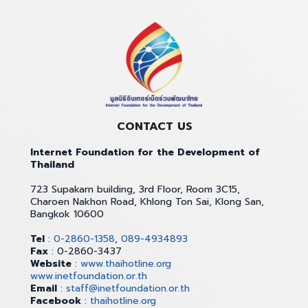
CONTACT US
Internet Foundation for the Development of
Thailand
723 Supakarn building, 3rd Floor, Room 3C15,
Charoen Nakhon Road, Khlong Ton Sai, Klong San,
Bangkok 10600
Tel
:
0-2860-1358
,
089-4934893
Fax
: 0-2860-3437
Website
:
www.thaihotline.org
www.inetfoundation.or.th
Email
:
staff@inetfoundation.or.th
Facebook
:
thaihotline.org