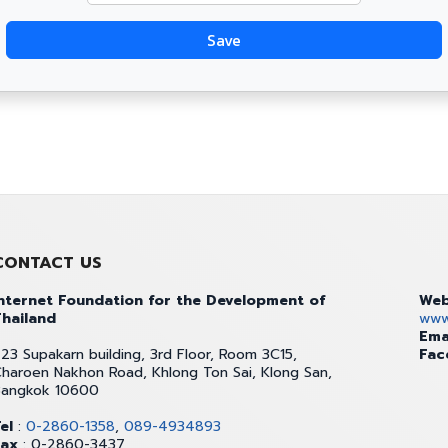
CONTACT US
nternet Foundation for the Development of
Web
hailand
www.
Ema
23 Supakarn building, 3rd Floor, Room 3C15,
Fac
haroen Nakhon Road, Khlong Ton Sai, Klong San,
Bangkok 10600
el
:
0-2860-1358
,
089-4934893
Fax
: 0-2860-3437