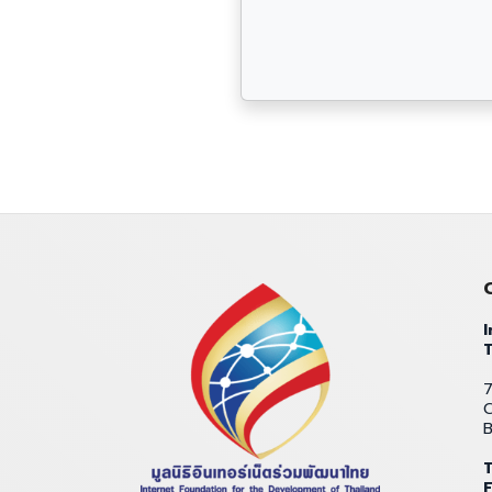
I
T
7
C
T