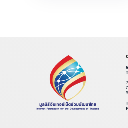
I
T
7
C
T