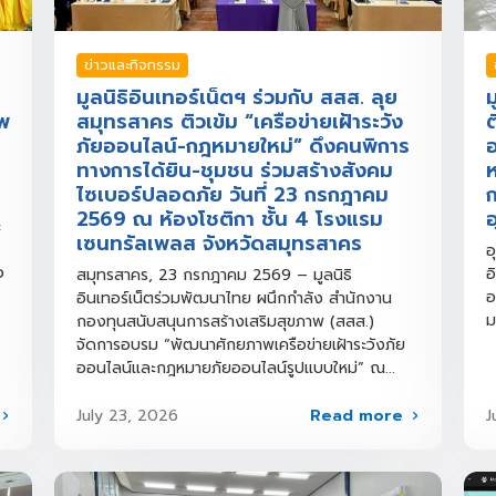
ข่าวและกิจกรรม
มูลนิธิอินเทอร์เน็ตฯ ร่วมกับ สสส. ลุย
ม
พ
สมุทรสาคร ติวเข้ม “เครือข่ายเฝ้าระวัง
ต
ภัยออนไลน์-กฎหมายใหม่” ดึงคนพิการ
อ
ทางการได้ยิน-ชุมชน ร่วมสร้างสังคม
ห
ไซเบอร์ปลอดภัย วันที่ 23 กรกฎาคม
2569 ณ ห้องโชติกา ชั้น 4 โรงแรม
อ
ะ
เซนทรัลเพลส จังหวัดสมุทรสาคร
อ
อ
อ
สมุทรสาคร, 23 กรกฎาคม 2569 – มูลนิธิ
อ
อินเทอร์เน็ตร่วมพัฒนาไทย ผนึกกำลัง สำนักงาน
ม
กองทุนสนับสนุนการสร้างเสริมสุขภาพ (สสส.)
จัดการอบรม “พัฒนาศักยภาพเครือข่ายเฝ้าระวังภัย
ออนไลน์และกฎหมายภัยออนไลน์รูปแบบใหม่” ณ...
Read more
July 23, 2026
J