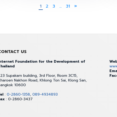
1
2
3
…
31
CONTACT US
nternet Foundation for the Development of
Web
hailand
www.
Ema
23 Supakarn building, 3rd Floor, Room 3C15,
Fac
haroen Nakhon Road, Khlong Ton Sai, Klong San,
Bangkok 10600
el
:
0-2860-1358
,
089-4934893
Fax
: 0-2860-3437