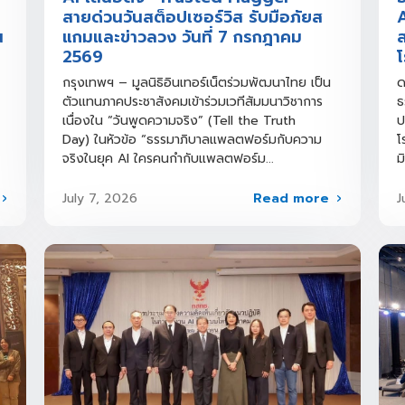
ย
สายด่วนวันสต็อปเซอร์วิส รับมือภัยส
น
แกมและข่าวลวง วันที่ 7 กรกฎาคม
ส
2569
โ
กรุงเทพฯ – มูลนิธิอินเทอร์เน็ตร่วมพัฒนาไทย เป็น
ด
ตัวแทนภาคประชาสังคมเข้าร่วมเวทีสัมมนาวิชาการ
ธ
เนื่องใน “วันพูดความจริง” (Tell the Truth
ป
Day) ในหัวข้อ “ธรรมาภิบาลแพลตฟอร์มกับความ
โ
จริงในยุค AI ใครคนกำกับแพลตฟอร์ม...
ม
Read more
July 7, 2026
J