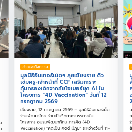
ข่าวและกิจกรรม
มูลนิธิอินเทอร์เน็ตฯ ลุยเชียงราย ติว
ม
เข้มครู-เจ้าหน้าที่ CCF เสริมเกราะ
ส
คุ้มครองเด็กจากภัยไซเบอร์ยุค AI ใน
ส
โครงการ “4D Vaccination” วันที่ 12
อ
กรกฎาคม 2569
เชียงราย, 12 กรกฎาคม 2569 – มูลนิธิอินเทอร์เน็ต
ก
ร่วมพัฒนาไทย ร่วมเป็นวิทยากรบรรยายใน
ก
โครงการ อบรมพัฒนาทักษะการคิด (4D
ร
็ต
Vaccination) “คิดเป็น คิดดี มีภูมิ” ระหว่างวันที่ 11–
ส
าน