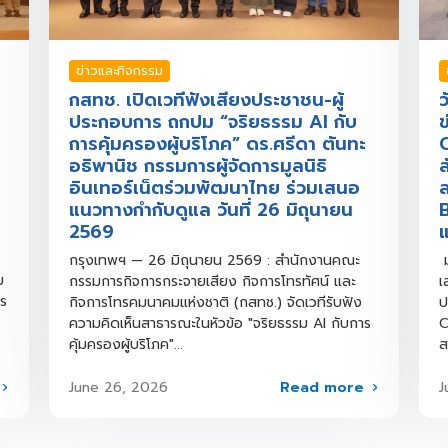
ข่าวและกิจกรรม
กสทช. เปิดเวทีฟังเสียงประชาชน-ผู้
ว
ประกอบการ ถกปม “จริยธรรม AI กับ
ข
การคุ้มครองผู้บริโภค” ดร.ศรีดา ตันทะ
อธิพานิช กรรมการผู้จัดการมูลนิธิ
ส
อินเทอร์เน็ตร่วมพัฒนาไทย ร่วมเสนอ
ล
แนวทางกำกับดูแล วันที่ 26 มิถุนายน
B
2569
แ
กรุงเทพฯ — 26 มิถุนายน 2569 : สำนักงานคณะ
ม
ย
กรรมการกิจการกระจายเสียง กิจการโทรทัศน์ และ
เ
าร
กิจการโทรคมนาคมแห่งชาติ (กสทช.) จัดเวทีรับฟัง
ป
ความคิดเห็นสาธารณะในหัวข้อ "จริยธรรม AI กับการ
C
คุ้มครองผู้บริโภค"...
ส
Read more
June 26, 2026
J