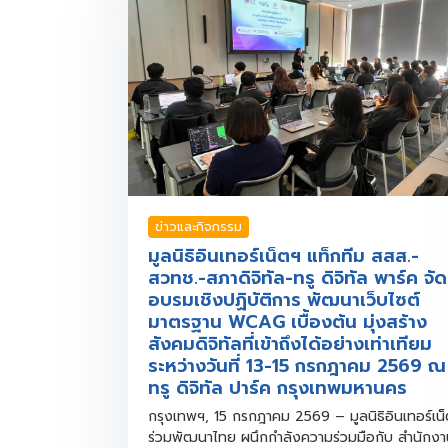
ข่าวและกิจกรรม
มูลนิธิอินเทอร์เน็ตฯ แท็กทีม สสส.-
สวทช.-สภาดิจิทัล-ทรู ดิจิทัล พาร์ค จัด
อบรมเชิงปฏิบัติการ พัฒนาเว็บไซต์
มาตรฐาน WCAG เบื้องต้น มุ่งสร้าง
สังคมดิจิทัลที่เข้าถึงได้อย่างเท่าเทียม
ระหว่างวันที่ 13-15 กรกฎาคม 2569 ณ
ทรู ดิจิทัล ปาร์ค กรุงเทพมหานคร
กรุงเทพฯ, 15 กรกฎาคม 2569 – มูลนิธิอินเทอร์เน
ร่วมพัฒนาไทย ผนึกกำลังความร่วมมือกับ สำนักง