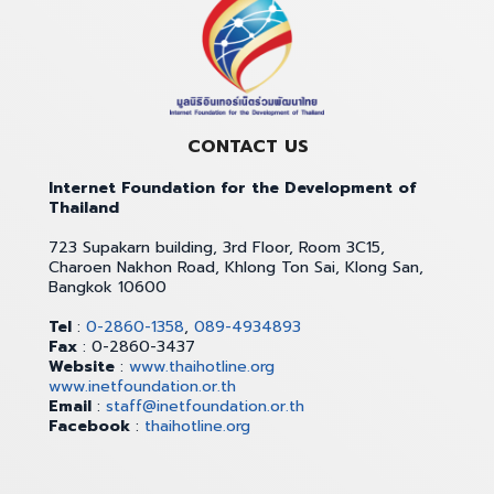
CONTACT US
Internet Foundation for the Development of
Thailand
723 Supakarn building, 3rd Floor, Room 3C15,
Charoen Nakhon Road, Khlong Ton Sai, Klong San,
Bangkok 10600
Tel
:
0-2860-1358
,
089-4934893
Fax
: 0-2860-3437
Website
:
www.thaihotline.org
www.inetfoundation.or.th
Email
:
staff@inetfoundation.or.th
Facebook
:
thaihotline.org