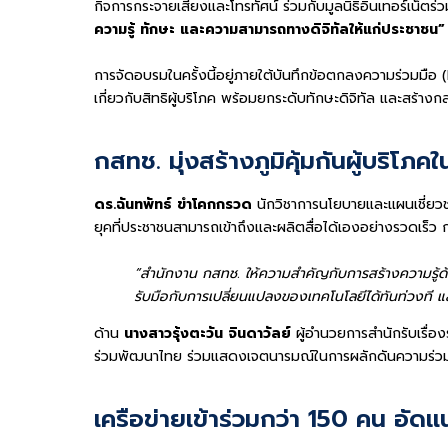
กิจการกระจายเสียงและโทรทัศน์ ร่วมกับมูลนิธิอินเทอร์เน็ต
ความรู้ ทักษะ และความสามารถทางดิจิทัลให้แก่ประชาชน” 
การจัดอบรมในครั้งนี้อยู่ภายใต้บันทึกข้อตกลงความร่วมมือ (M
เกี่ยวกับสิทธิผู้บริโภค พร้อมยกระดับทักษะดิจิทัล และสร้า
กสทช. มุ่งสร้างภูมิคุ้มกันผู้บริโภค
ดร.ฉันทพัทธ์ ขำโคกกรวด
นักวิชาการนโยบายและแผนเชี่ยว
ยุคที่ประชาชนสามารถเข้าถึงและผลิตสื่อได้เองอย่างรวดเร็
“สำนักงาน กสทช. ให้ความสำคัญกับการสร้างความรู้ด้านส
รับมือกับการเปลี่ยนแปลงของเทคโนโลยีได้ทันท่วงที แล
ด้าน
นางสาวรุ้งตะวัน จินดาวัลย์
ผู้อำนวยการสำนักรับเรื่อ
ร่วมพัฒนาไทย ร่วมแสดงเจตนารมณ์ในการผลักดันความร่วมม
เครือข่ายเข้าร่วมกว่า 150 คน อัด