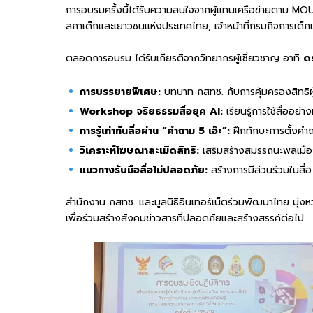
การอบรมครั้งนี้ได้รับความสนใจจากผู้แทนเครือข่ายตาม M
สภาเด็กและเยาวชนแห่งประเทศไทย, เจ้าหน้าที่กรมกิจการเด็
ตลอดการอบรม ได้รับเกียรติจากวิทยากรผู้เชี่ยวชาญ อาทิ
ด
การบรรยายพิเศษ:
บทบาท กสทช. กับการคุ้มครองสิทธิผู
Workshop จริยธรรมสื่อยุค AI:
เรียนรู้การใช้สื่ออย่
การรู้เท่าทันสื่อผ่าน “คำถาม 5 เอ๊ะ”:
ฝึกทักษะการตั้งคำถาม
วิเคราะห์โฆษณาละเมิดสิทธิ:
เสริมสร้างสมรรถนะพลเมืองดิ
แนวทางรับมือสื่อไม่ปลอดภัย:
สร้างการมีส่วนร่วมในสื่อ
สำนักงาน กสทช. และมูลนิธิอินเทอร์เน็ตร่วมพัฒนาไทย มุ่งหวั
เพื่อร่วมสร้างสังคมข่าวสารที่ปลอดภัยและสร้างสรรค์ต่อไป