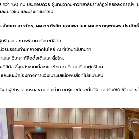
OU กว่า 150 คน ประกอบด้วย ผู้แทนจากมหาวิทยาลัยราชภัฏวไลยอลงกรณ์ฯ, 
กและเยาวชน และประชาชนทั่วไป
ร.สังกมา สารวัตร
,
ผศ.ดร.ถิรจิต แสนพล
และ
ผศ.ดร.กฤษณพร ประสิทธิ์
้บริโภคและการพัฒนาทักษะดิจิทัล
างมีจริยธรรมท่ามกลางเทคโนโลยี AI ที่เข้ามามีบทบาท
และวิเคราะห์สื่อดั้งเดิมและสื่อใหม่
จิทัล ชี้จุดสังเกตเนื้อหาและโฆษณาที่เอาเปรียบผู้บริโภค
 และแนะนำช่องทางการแจ้งเบาะแสเมื่อพบสื่อที่ไม่เหมาะสม
งว่าผู้เข้าร่วมอบรมจะสามารถนำความรู้และทักษะที่ได้รับ ไปปรับใช้ในชีวิตประจ