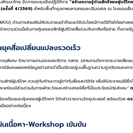
ร่วมพัฒนาไทย จัดการอบรมเชิงปฏิบัติการ
“สร้างความรู้ด้านสิทธิของผู้บริ
(ครั้งที่ 4/2569)
สำหรับพื้นที่กรุงเทพมหานครและปริมณฑล ณ โรงแรมเซ็นจ
OU) ด้านการส่งเสริมให้ประชาชนเข้าถึงและใช้ประโยชน์ทางดิจิทัลได้อย่างหลากห
งกลไกความร่วมมือในการคุ้มครองสิทธิผู้บริโภคสื่อร่วมกับภาคีเครือข่าย ทั้งภ
ในยุคสื่อเปลี่ยนแปลงรวดเร็ว
ชาญพิเศษ รักษาการแทนรองเลขาธิการ กสทช. (สายงานกิจการกระจายเสียงและโ
ว การใช้และเผยแพร่ข้อมูลข่าวสารจำเป็นต้องอยู่บนพื้นฐานความถูกต้องและเ
ิทธิผู้บริโภค ควบคู่กับทักษะการรู้เท่าทันสื่อและดิจิทัล เพื่อให้ประชาชนใช้
ะพร้อมมีส่วนร่วมในการเฝ้าระวังและสร้างสรรค์สื่อที่เป็นประโยชน์ต่อสังคม”
ด
งร้องเรียนและคุ้มครองผู้บริโภคฯ ได้กล่าวรายงานวัตถุประสงค์ พร้อมด้วย
ดร
ืออย่างต่อเนื่อง
แน่นเนื้อหา-Workshop เข้มข้น