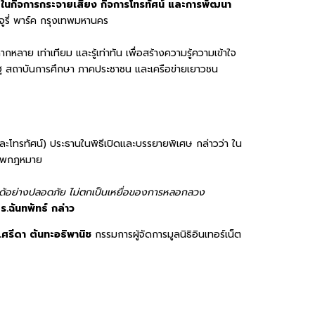
โภคในกิจการกระจายเสียง กิจการโทรทัศน์ และการพัฒนา
ูรี่ พาร์ค กรุงเทพมหานคร
ลาย เท่าเทียม และรู้เท่าทัน เพื่อสร้างความรู้ความเข้าใจ
าครัฐ สถาบันการศึกษา ภาคประชาชน และเครือข่ายเยาวชน
ทรทัศน์) ประธานในพิธีเปิดและบรรยายพิเศษ กล่าวว่า ใน
คารพกฎหมาย
สื่อได้อย่างปลอดภัย ไม่ตกเป็นเหยื่อของการหลอกลวง
ร.ฉันทพัทธ์ กล่าว
.ศรีดา ตันทะอธิพานิช
กรรมการผู้จัดการมูลนิธิอินเทอร์เน็ต