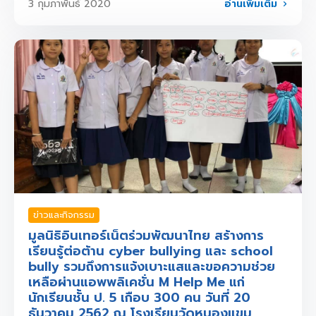
อ่านเพิ่มเติม
3 กุมภาพันธ์ 2020
ข่าวและกิจกรรม
มูลนิธิอินเทอร์เน็ตร่วมพัฒนาไทย สร้างการ
เรียนรู้ต่อต้าน cyber bullying และ school
bully รวมถึงการแจ้งเบาะแสและขอความช่วย
เหลือผ่านแอพพลิเคชั่น M Help Me แก่
นักเรียนชั้น ป. 5 เกือบ 300 คน วันที่ 20
ธันวาคม 2562 ณ โรงเรียนวัดหนองแขม