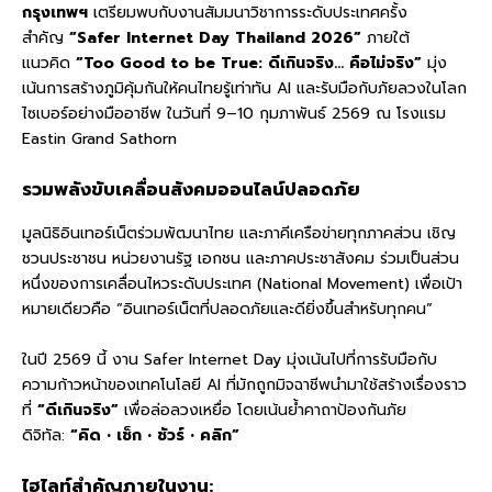
กรุงเทพฯ
เตรียมพบกับงานสัมมนาวิชาการระดับประเทศครั้ง
สำคัญ
“Safer Internet Day Thailand 2026”
ภายใต้
แนวคิด
“Too Good to be True: ดีเกินจริง… คือไม่จริง”
มุ่ง
เน้นการสร้างภูมิคุ้มกันให้คนไทยรู้เท่าทัน AI และรับมือกับภัยลวงในโลก
ไซเบอร์อย่างมืออาชีพ ในวันที่ 9–10 กุมภาพันธ์ 2569 ณ โรงแรม
Eastin Grand Sathorn
รวมพลังขับเคลื่อนสังคมออนไลน์ปลอดภัย
มูลนิธิอินเทอร์เน็ตร่วมพัฒนาไทย และภาคีเครือข่ายทุกภาคส่วน เชิญ
ชวนประชาชน หน่วยงานรัฐ เอกชน และภาคประชาสังคม ร่วมเป็นส่วน
หนึ่งของการเคลื่อนไหวระดับประเทศ (National Movement) เพื่อเป้า
หมายเดียวคือ “อินเทอร์เน็ตที่ปลอดภัยและดียิ่งขึ้นสำหรับทุกคน”
ในปี 2569 นี้ งาน Safer Internet Day มุ่งเน้นไปที่การรับมือกับ
ความก้าวหน้าของเทคโนโลยี AI ที่มักถูกมิจฉาชีพนำมาใช้สร้างเรื่องราว
ที่
“ดีเกินจริง”
เพื่อล่อลวงเหยื่อ โดยเน้นย้ำคาถาป้องกันภัย
ดิจิทัล:
“คิด • เช็ก • ชัวร์ • คลิก”
ไฮไลท์สำคัญภายในงาน: